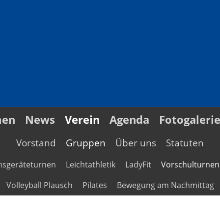
men
News
Verein
Agenda
Fotogaleri
Vorstand
Gruppen
Über uns
Statuten
nsgeräteturnen
Leichtathletik
LadyFit
Vorschulturnen
Volleyball Plausch
Pilates
Bewegung am Nachmittag