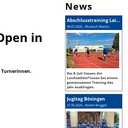
News
Abschlusstraining Leichtathletik Gruppe
08.07.2026
, Murbach Marion
Open in
 Turnerinnen.
Am 8. Juli liessen die
Leichtathlet*innen bei einem
gemeinsamen Training das
Jahr ausklingen.
Jugitag Bösingen
27.06.2026
, Noëmi Brügger