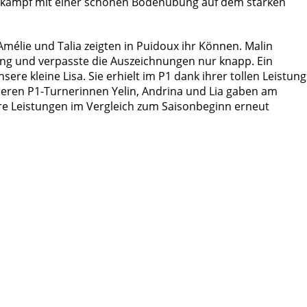
tkampf mit einer schönen Bodenübung auf dem starken
mélie und Talia zeigten in Puidoux ihr Können. Malin
ang und verpasste die Auszeichnungen nur knapp. Ein
sere kleine Lisa. Sie erhielt im P1 dank ihrer tollen Leistung
deren P1-Turnerinnen Yelin, Andrina und Lia gaben am
re Leistungen im Vergleich zum Saisonbeginn erneut