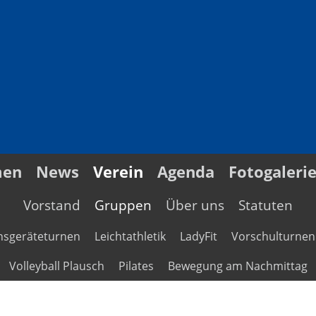
men
News
Verein
Agenda
Fotogaleri
Vorstand
Gruppen
Über uns
Statuten
nsgeräteturnen
Leichtathletik
LadyFit
Vorschulturnen
Volleyball Plausch
Pilates
Bewegung am Nachmittag