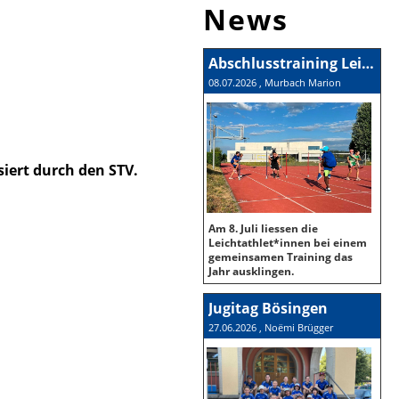
News
Abschlusstraining Leichtathletik Gruppe
08.07.2026
, Murbach Marion
siert durch den STV.
Am 8. Juli liessen die
Leichtathlet*innen bei einem
gemeinsamen Training das
Jahr ausklingen.
Jugitag Bösingen
27.06.2026
, Noëmi Brügger